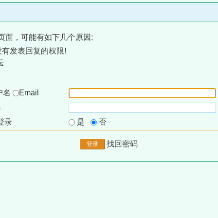
页面，可能有如下几个原因:
有发表回复的权限!
坛
户名
Email
码
登录
是
否
找回密码