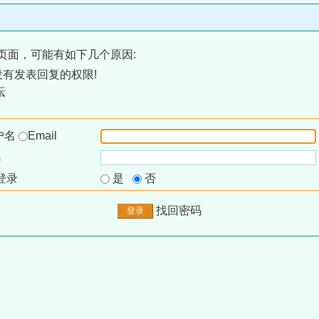
页面，可能有如下几个原因:
有发表回复的权限!
坛
户名
Email
码
登录
是
否
找回密码