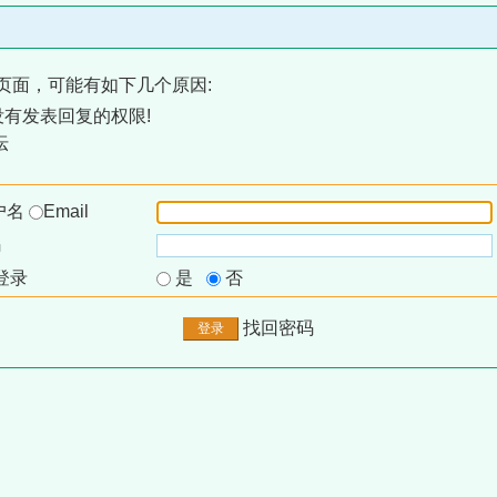
页面，可能有如下几个原因:
有发表回复的权限!
坛
户名
Email
码
登录
是
否
找回密码