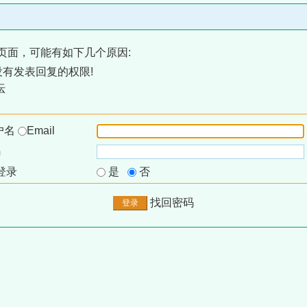
页面，可能有如下几个原因:
有发表回复的权限!
坛
户名
Email
码
登录
是
否
找回密码