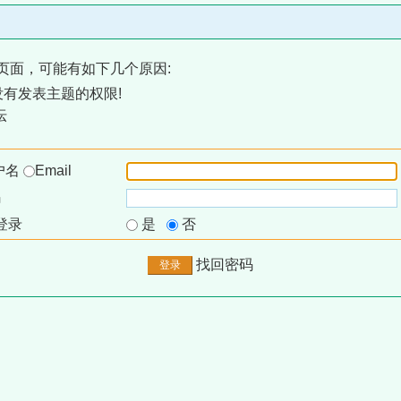
页面，可能有如下几个原因:
有发表主题的权限!
坛
户名
Email
码
登录
是
否
找回密码